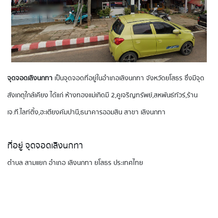
จุดจอดเลิงนกทา
เป็นจุดจอดที่อยู่ในอำเภอเลิงนกทา จังหวัดยโสธร ซึ่งมีจุด
สังเกตุใกล้เคียง ได้แก่ ห้างทองแม่เกิดมี 2,คูเจริญทรัพย์,สหพันธ์ทัวร์,ร้าน
เจ.ที.ไลท์ติ้ง,ฮะเตียงคัมปานี,ธนาคารออมสิน สาขา เลิงนกทา
ที่อยู่ จุดจอดเลิงนกทา
ตำบล สามแยก อำเภอ เลิงนกทา ยโสธร ประเทศไทย