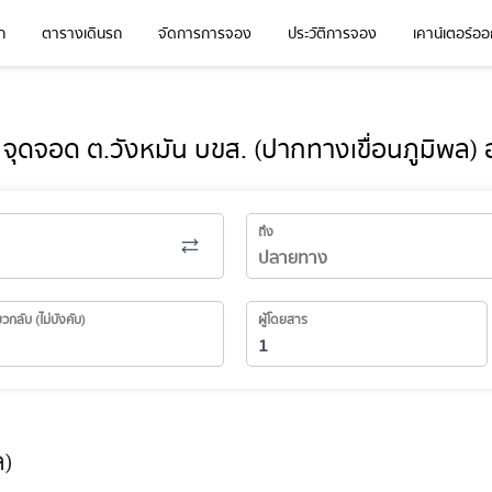
ก
ตารางเดินรถ
จัดการการจอง
ประวัติการจอง
เคาน์เตอร์ออก
 จุดจอด ต.วังหมัน บขส. (ปากทางเขื่อนภูมิพล)
ถึง
่ยวกลับ (ไม่บังคับ)
ผู้โดยสาร
ล)