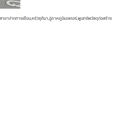
สาขาปากทางเขื่อน,ครัวชุติมา,อู่ภาคภูมิมอเตอร์,พูนทรัพวัสดุก่อสร้าง