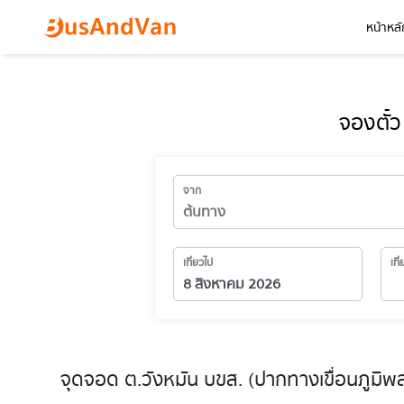
หน้าหลั
จองตั๋ว
จาก
เที่ยวไป
เที
จุดจอด ต.วังหมัน บขส. (ปากทางเขื่อนภูมิพ